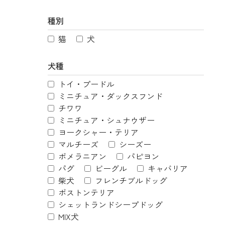
種別
猫
犬
犬種
トイ・プードル
ミニチュア・ダックスフンド
チワワ
ミニチュア・シュナウザー
ヨークシャー・テリア
マルチーズ
シーズー
ポメラニアン
パピヨン
パグ
ビーグル
キャバリア
柴犬
フレンチブルドッグ
ボストンテリア
シェットランドシープドッグ
MIX犬