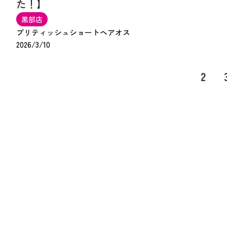
た！】
黒部店
ブリティッシュショートヘア
オス
2026/3/10
1
2